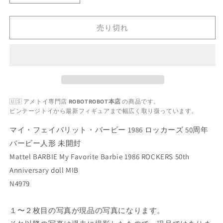
イ・
イ・
フ
フ
売り切れ
ェ
ェ
イ
イ
バ
バ
リ
リ
ッ
ッ
ト・
ト・
🇺🇸 アメトイ専門店
ROBOTROBOT本店
の商品です。
バ
バ
ビンテージトイから最新フィギュアまで幅広く取り扱っています。
ー
ー
ビ
ビ
マイ・フェイバリット・バービー 1986 ロッカーズ 50周年
ー
ー
バービー人形 未開封
1986
1986
Mattel BARBIE My Favorite Barbie 1986 ROCKERS 50th
ロ
ロ
Anniversary doll MIB
ッ
ッ
N4979
カ
カ
ー
ー
１〜２枚目の写真が現品の写真になります。
ズ
ズ
50
50