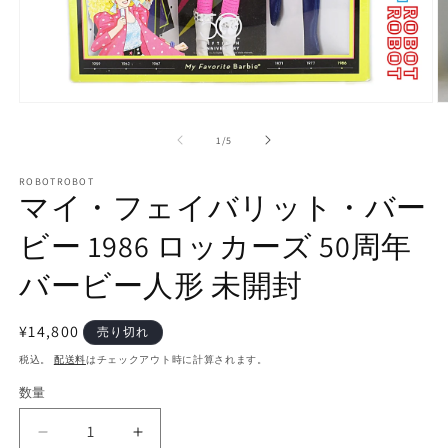
モ
ー
の
1
/
5
ダ
ル
で
ROBOTROBOT
マイ・フェイバリット・バー
メ
デ
ビー 1986 ロッカーズ 50周年
ィ
ア
(1)
(2
バービー人形 未開封
を
開
く
通
¥14,800
売り切れ
常
税込。
配送料
はチェックアウト時に計算されます。
価
数量
数
格
量
マ
マ