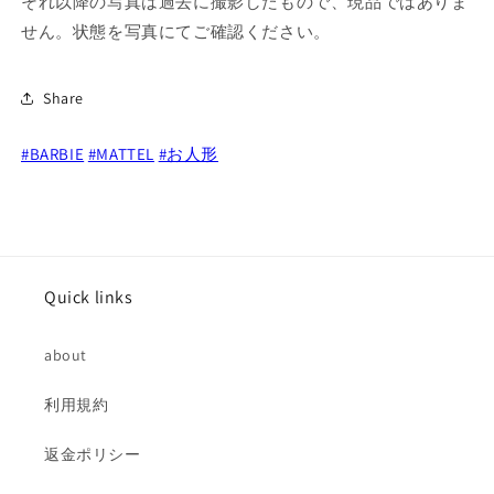
それ以降の写真は過去に撮影したもので、現品ではありま
周
周
せん。状態を写真にてご確認ください。
年
年
バ
バ
Share
ー
ー
ビ
ビ
#BARBIE
ー
#MATTEL
ー
#お人形
人
人
形
形
未
未
開
開
封
封
Quick links
の
の
数
数
about
量
量
を
を
利用規約
減
増
ら
や
返金ポリシー
す
す