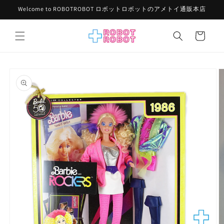
コンテ
Welcome to ROBOTROBOT ロボットロボットのアメトイ通販本店
ンツに
進む
カ
ー
ト
商品情
報にス
キップ