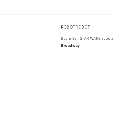
で
メ
デ
ィ
ア
(3)
ROBOTROBOT
を
開
Buy & Sell STAR WARS action 
く
Broadway