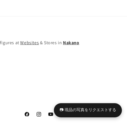
の
の
数
数
量
量
を
を
減
増
ら
や
す
す
figures at
Websites
& Stores in
Nakano
📷 現品の写真をリクエストする
Facebook
Instagram
YouTube
TikTok
X
Tumblr
(Twitter)