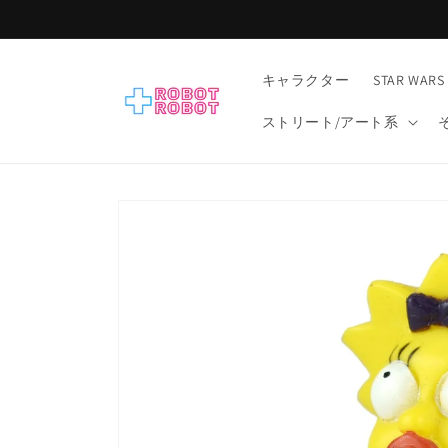
コンテ
ンツに
進む
キャラクター
STAR WARS
ストリート/アート系
商品情
報にス
キップ