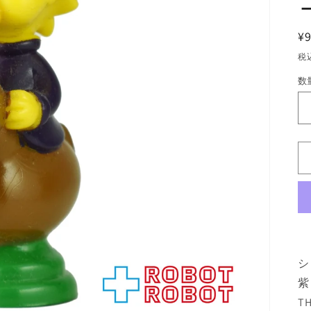
¥
税
数
数
量
シ
紫
TH