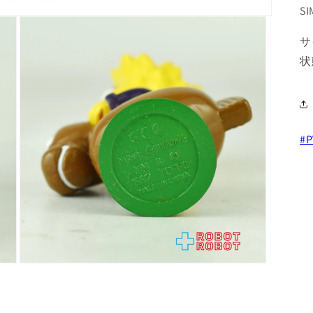
SI
サ
状
#P
モ
ー
ダ
ル