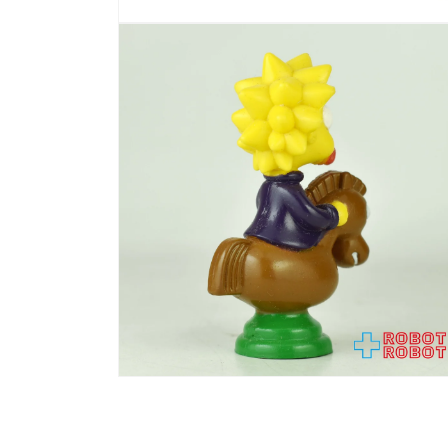
モ
ー
ダ
ル
で
メ
デ
ィ
ア
(1)
を
開
く
モ
ー
ダ
ル