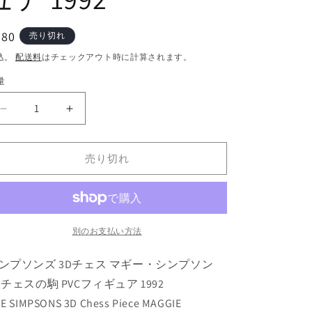
通
980
売り切れ
常
込。
配送料
はチェックアウト時に計算されます。
価
量
格
シ
シ
ン
ン
プ
プ
売り切れ
ソ
ソ
ン
ン
ズ
ズ
3D
3D
チ
チ
別のお支払い方法
ェ
ェ
ンプソンズ 3Dチェス マギー・シンプソン
ス
ス
マ
マ
 チェスの駒 PVCフィギュア 1992
ギ
ギ
E SIMPSONS 3D Chess Piece MAGGIE