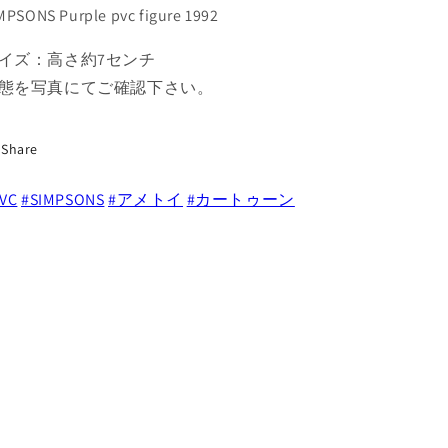
ー・
ー・
MPSONS Purple pvc figure 1992
シ
シ
ン
ン
イズ：高さ約7センチ
プ
プ
態を写真にてご確認下さい。
ソ
ソ
ン
ン
紫
紫
Share
チ
チ
ェ
ェ
VC
#SIMPSONS
#アメトイ
#カートゥーン
ス
ス
の
の
駒
駒
PVC
PVC
フ
フ
ィ
ィ
ギ
ギ
ュ
ュ
ア
ア
1992
1992