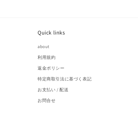
で
メ
デ
ィ
ア
(2)
Quick links
を
開
く
about
利用規約
返金ポリシー
特定商取引法に基づく表記
お支払い / 配送
お問合せ