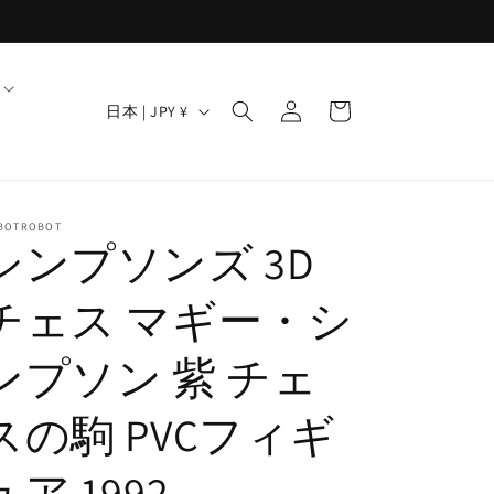
ロ
カ
グ
国
ー
日本 | JPY ¥
イ
/
ト
ン
地
域
BOTROBOT
シンプソンズ 3D
チェス マギー・シ
ンプソン 紫 チェ
スの駒 PVCフィギ
ュア 1992