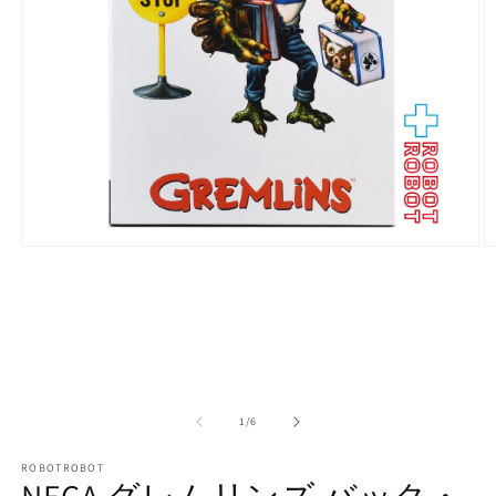
モ
ー
ダ
ル
で
メ
デ
ィ
ア
の
1
/
6
(1)
(2
を
ROBOTROBOT
開
NECA グレムリンズ バック・
く