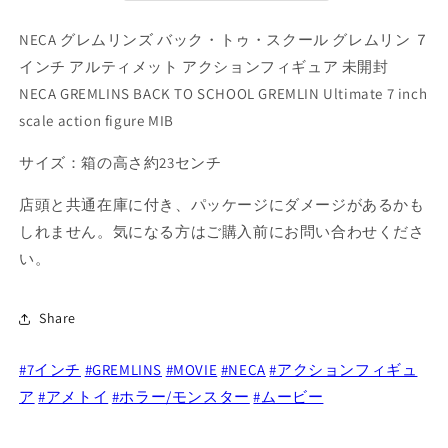
ッ
ッ
ク・
ク・
NECA グレムリンズ バック・トゥ・スクール グレムリン ７
ト
ト
インチ アルティメット アクションフィギュア 未開封
ゥ・
ゥ・
NECA GREMLINS BACK TO SCHOOL GREMLIN Ultimate 7 inch
ス
ス
scale action figure MIB
ク
ク
ー
ー
サイズ：箱の高さ約23センチ
ル
ル
店頭と共通在庫に付き、パッケージにダメージがあるかも
グ
グ
レ
レ
しれません。気になる方はご購入前にお問い合わせくださ
ム
ム
い。
リ
リ
ン
ン
Share
７
７
イ
イ
#7インチ
#GREMLINS
#MOVIE
#NECA
#アクションフィギュ
ン
ン
ア
#アメトイ
#ホラー/モンスター
#ムービー
チ
チ
ア
ア
ル
ル