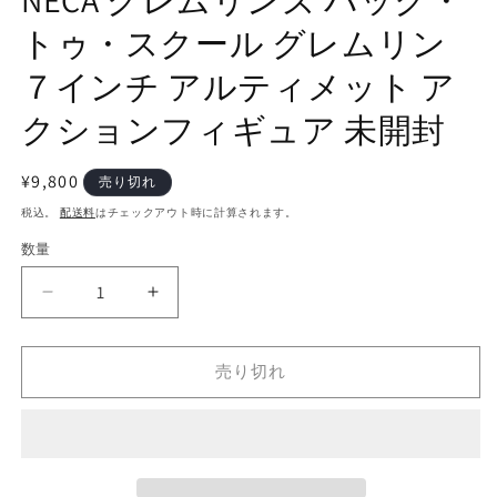
トゥ・スクール グレムリン
７インチ アルティメット ア
クションフィギュア 未開封
通
¥9,800
売り切れ
常
税込。
配送料
はチェックアウト時に計算されます。
価
数量
数
格
量
NECA
NECA
グ
グ
レ
レ
売り切れ
ム
ム
リ
リ
ン
ン
ズ
ズ
バ
バ