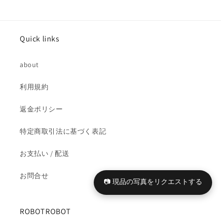
テ
テ
ィ
ィ
メ
メ
Quick links
ッ
ッ
ト
ト
about
ア
ア
ク
ク
利用規約
シ
シ
ョ
ョ
返金ポリシー
ン
ン
フ
フ
特定商取引法に基づく表記
ィ
ィ
ギ
ギ
お支払い / 配送
ュ
ュ
お問合せ
ア
ア
📷 現品の写真をリクエストする
未
未
開
開
ROBOTROBOT
封
封