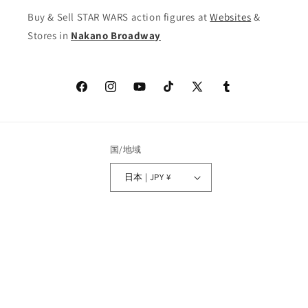
の
の
Buy & Sell STAR WARS action figures at
Websites
&
数
数
Stores in
Nakano Broadway
量
量
を
を
減
増
ら
や
Facebook
Instagram
YouTube
TikTok
X
Tumblr
す
す
(Twitter)
国/地域
日本 | JPY ¥
決
済
© 2026,
ROBOTROBOT
Powered by Shopify
方
返金ポリシー
法
プライバシーポリシー
利用規約
配送ポリシー
特定商取引法に基づく表記