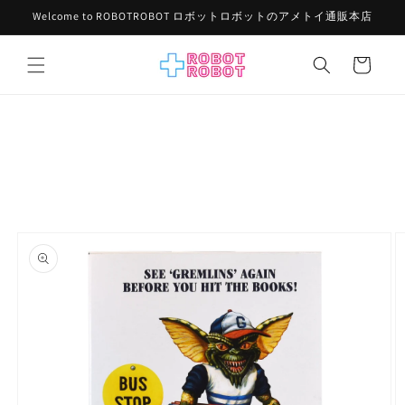
コンテ
Welcome to ROBOTROBOT ロボットロボットのアメトイ通販本店
ンツに
進む
カ
ー
ト
商品情
報にス
キップ