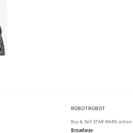
(5)
を
開
く
ROBOTROBOT
Buy & Sell STAR WARS action 
Broadway