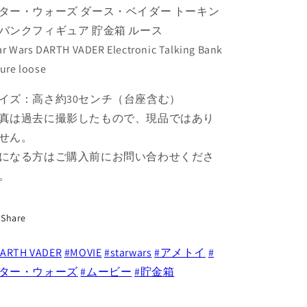
せ
せ
ター・ウォーズ ダース・ベイダー トーキン
ん
ん
ス・
ス・
ベ
ベ
バンクフィギュア 貯金箱 ルース
イ
イ
ar Wars DARTH VADER Electronic Talking Bank
ダ
ダ
gure loose
ー
ー
ト
ト
イズ：高さ約30センチ（台座含む）
ー
ー
真は過去に撮影したもので、現品ではあり
キ
キ
せん。
ン
ン
になる方はご購入前にお問い合わせくださ
グ
グ
。
バ
バ
ン
ン
ク
ク
Share
フ
フ
ィ
ィ
ARTH VADER
#MOVIE
#starwars
#アメトイ
#
ギ
ギ
ター・ウォーズ
#ムービー
#貯金箱
ュ
ュ
ア
ア