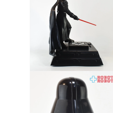
で
メ
デ
ィ
ア
(2)
を
開
く
モ
ー
ダ
ル
で
メ
デ
ィ
ア