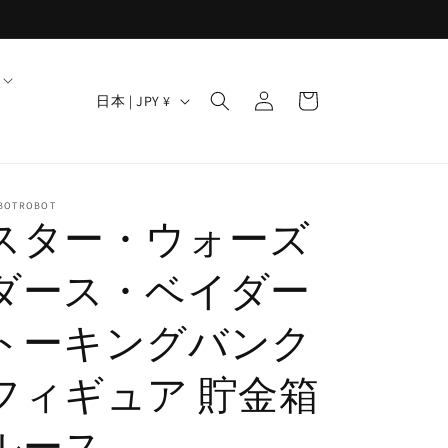
ロ
カ
グ
国
ー
日本 | JPY ¥
イ
/
ト
ン
地
域
BOTROBOT
スター・ウォーズ
ダース・ベイダー
トーキングバンク
フィギュア 貯金箱
ルース