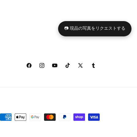
📷 現品の写真をリクエストする
Facebook
Instagram
YouTube
TikTok
X
Tumblr
(Twitter)
決
済
方