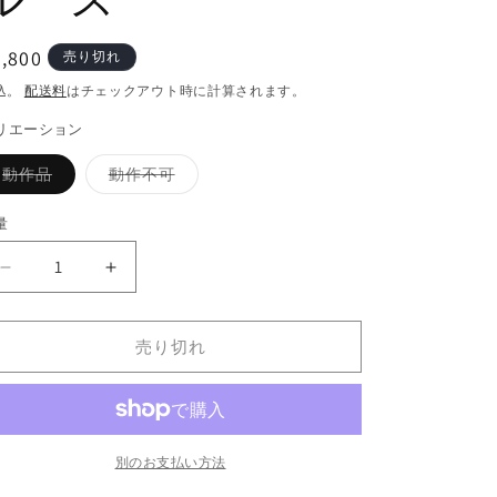
通
,800
売り切れ
常
込。
配送料
はチェックアウト時に計算されます。
価
リエーション
格
バ
バ
動作品
動作不可
リ
リ
エ
エ
ー
ー
量
シ
シ
ョ
ョ
ン
ン
ス
ス
は
は
売
売
タ
タ
り
り
切
切
ー・
ー・
れ
れ
売り切れ
ウ
ウ
て
て
い
い
ォ
ォ
る
る
か
か
ー
ー
販
販
ズ
売
ズ
売
で
で
ダ
ダ
別のお支払い方法
き
き
ま
ま
ー
ー