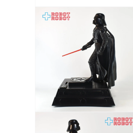
モ
ー
ダ
ル
で
メ
デ
ィ
ア
(1)
を
開
く
モ
ー
ダ
ル