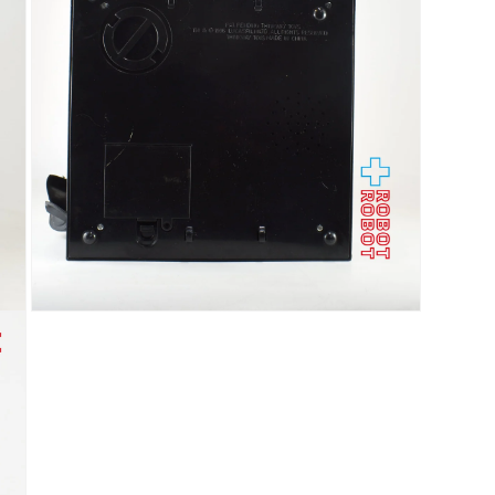
で
メ
デ
ィ
ア
(3)
を
開
く
モ
ー
ダ
ル
で
メ
デ
ィ
ア