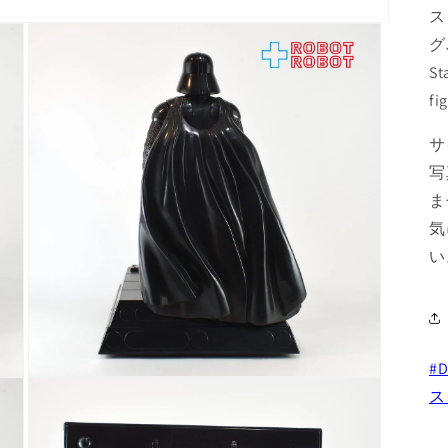
ス
グ
St
fi
サ
写
ま
気
い
#D
モ
ス
ー
ダ
ル