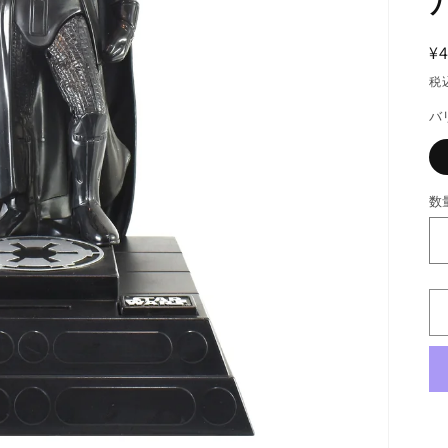
¥4
税
バ
数
数
量