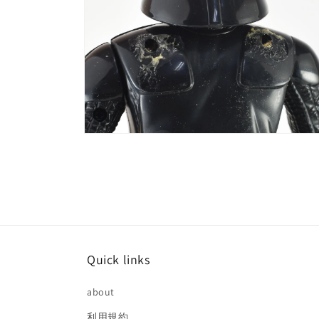
(4)
を
開
く
モ
ー
ダ
ル
で
メ
デ
ィ
ア
(6)
Quick links
を
開
く
about
利用規約