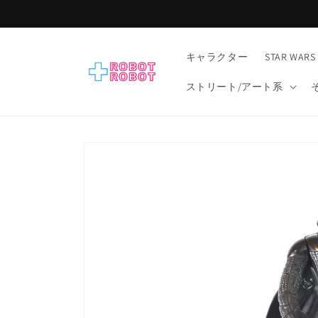
コンテ
ンツに
進む
キャラクター
STAR WARS
ストリート/アート系
商品情
報にス
キップ