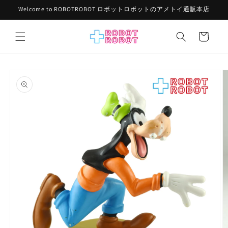
コンテ
Welcome to ROBOTROBOT ロボットロボットのアメトイ通販本店
ンツに
進む
カ
ー
ト
商品情
報にス
キップ