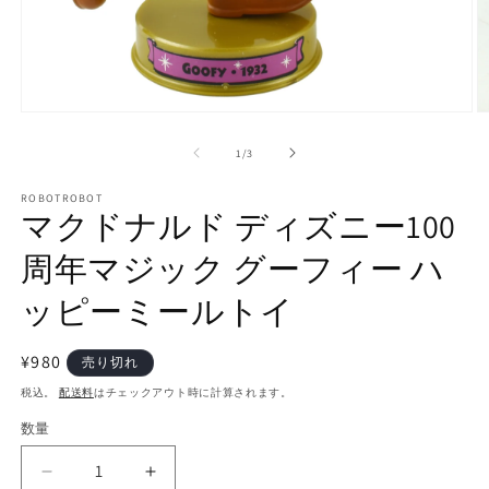
モ
ー
の
1
/
3
ダ
ル
で
ROBOTROBOT
マクドナルド ディズニー100
メ
デ
周年マジック グーフィー ハ
ィ
ア
(2
(1)
ッピーミールトイ
を
開
く
通
¥980
売り切れ
常
税込。
配送料
はチェックアウト時に計算されます。
価
数量
数
格
量
マ
マ