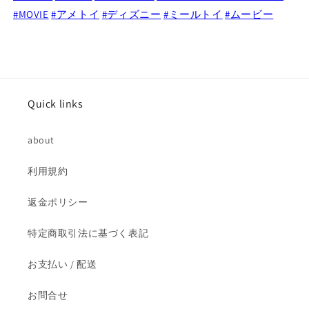
#MOVIE
#アメトイ
#ディズニー
#ミールトイ
#ムービー
フ
フ
ィ
ィ
ー
ー
ハ
ハ
ッ
ッ
ピ
ピ
Quick links
ー
ー
ミ
ミ
about
ー
ー
ル
ル
利用規約
ト
ト
イ
イ
返金ポリシー
の
の
数
数
特定商取引法に基づく表記
量
量
を
を
お支払い / 配送
減
増
お問合せ
ら
や