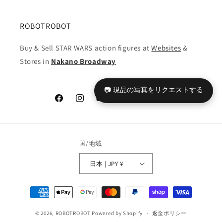
す
す
ROBOTROBOT
Buy & Sell STAR WARS action figures at
Websites
&
Stores in
Nakano Broadway
📷 現品の写真をリクエストする
Facebook
Instagram
YouTube
TikTok
X
Tumblr
(Twitter)
国/地域
日本 | JPY ¥
決
済
© 2026,
ROBOTROBOT
Powered by Shopify
方
返金ポリシー