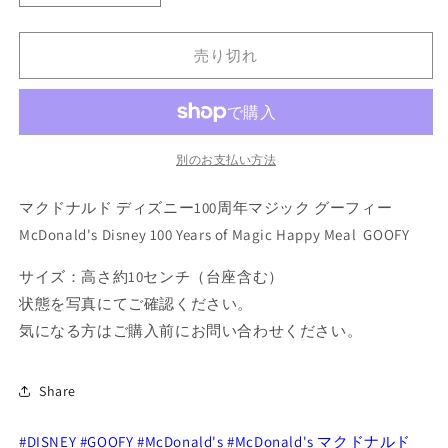
ク
ク
ド
ド
売り切れ
ナ
ナ
ル
ル
ド
ド
デ
デ
ィ
ィ
別のお支払い方法
ズ
ズ
マクドナルド ディズニー100周年マジック グーフィー
ニ
ニ
ー
ー
McDonald's Disney 100 Years of Magic Happy Meal GOOFY
100
100
サイズ：高さ約10センチ（台座含む）
周
周
年
年
状態を写真にてご確認ください。
マ
マ
気になる方はご購入前にお問い合わせください。
ジ
ジ
ッ
ッ
Share
ク
ク
グ
グ
#DISNEY
#GOOFY
#McDonald's
#McDonald's マクドナルド
ー
ー