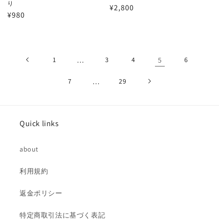
り
通
¥2,800
通
¥980
常
常
価
価
格
格
1
…
3
4
5
6
7
…
29
Quick links
about
利用規約
返金ポリシー
特定商取引法に基づく表記