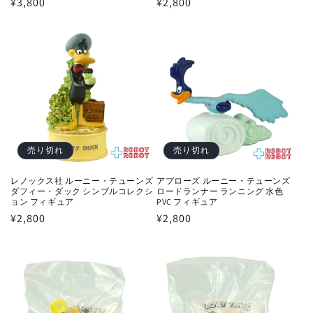
通
¥3,800
通
¥2,800
常
常
価
価
格
格
売り切れ
売り切れ
レノックス社 ルーニー・テューンズ
アプローズ ルーニー・テューンズ
ダフィー・ダック シンブルコレクシ
ロードランナー ランニング 水色
ョン フィギュア
PVC フィギュア
通
¥2,800
通
¥2,800
常
常
価
価
格
格