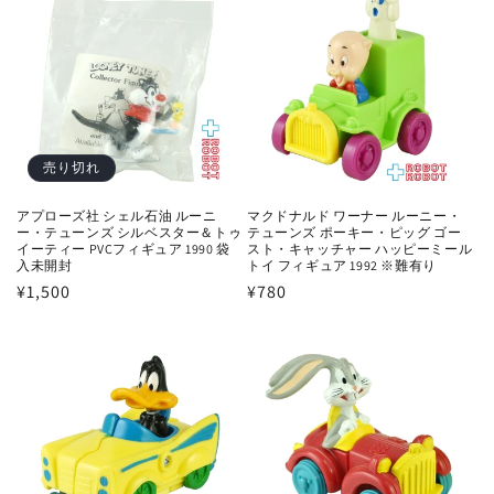
格
格
売り切れ
マクドナルド ワーナー ルーニー・
アプローズ社 シェル石油 ルーニ
テューンズ ポーキー・ピッグ ゴー
ー・テューンズ シルベスター＆トゥ
スト・キャッチャー ハッピーミール
イーティー PVCフィギュア 1990 袋
トイ フィギュア 1992 ※難有り
入未開封
通
¥780
通
¥1,500
常
常
価
価
格
格