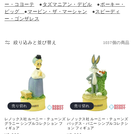
ー・コヨーテ
●
タズマニアン・デビル
●
ポーキー・
ピッグ
●
マービン・ザ・マーシャン
●
スピーディ
ー・ゴンザレス
絞り込みと並び替え
1037個の商品
売り切れ
売り切れ
レノックス社 ルーニー・テューンズ
レノックス社 ルーニー・テューンズ
グラニー シンブルコレクション フ
バッグス・バニー シンブルコレクシ
ィギュア
ョン フィギュア