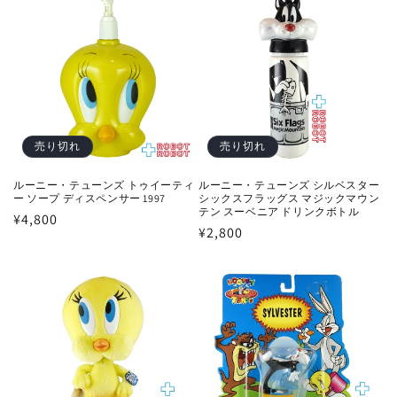
価
格
格
売り切れ
売り切れ
ルーニー・テューンズ トゥイーティ
ルーニー・テューンズ シルベスター
ー ソープ ディスペンサー 1997
シックスフラッグス マジックマウン
テン スーベニア ドリンクボトル
通
¥4,800
通
¥2,800
常
常
価
価
格
格