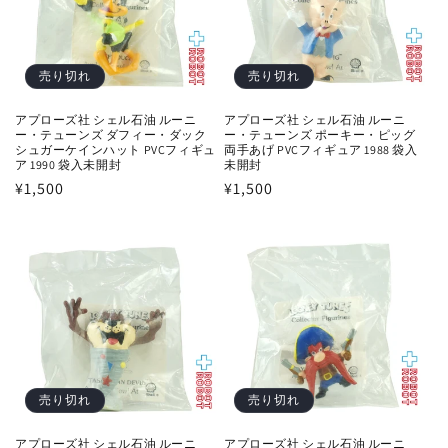
売り切れ
売り切れ
アプローズ社 シェル石油 ルーニ
アプローズ社 シェル石油 ルーニ
ー・テューンズ ポーキー・ピッグ
ー・テューンズ ダフィー・ダック
両手あげ PVCフィギュア 1988 袋入
シュガーケインハット PVCフィギュ
未開封
ア 1990 袋入未開封
通
¥1,500
通
¥1,500
常
常
価
価
格
格
売り切れ
売り切れ
アプローズ社 シェル石油 ルーニ
アプローズ社 シェル石油 ルーニ