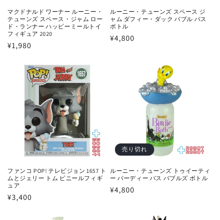
マクドナルド ワーナー ルーニー・
ルーニー・テューンズ スペース ジ
テューンズ スペース・ジャム ロー
ャム ダフィー・ダック バブル バス
ド・ランナー ハッピーミールトイ
ボトル
フィギュア 2020
通
¥4,800
通
¥1,980
常
常
価
価
格
格
売り切れ
ファンコ POP! テレビジョン 1657 ト
ルーニー・テューンズ トゥイーティ
ムとジェリー トム ビニールフィギ
ー バーディー バス バブルズ ボトル
ュア
通
¥4,800
通
¥3,400
常
常
価