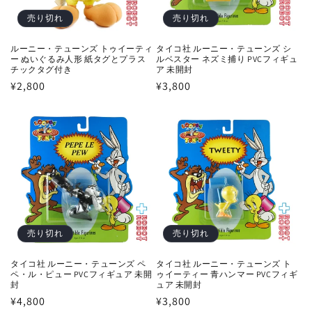
売り切れ
売り切れ
ルーニー・テューンズ トゥイーティ
タイコ社 ルーニー・テューンズ シ
ー ぬいぐるみ人形 紙タグとプラス
ルベスター ネズミ捕り PVCフィギュ
チックタグ付き
ア 未開封
通
¥2,800
通
¥3,800
常
常
価
価
格
格
売り切れ
売り切れ
タイコ社 ルーニー・テューンズ ペ
タイコ社 ルーニー・テューンズ ト
ペ・ル・ピュー PVCフィギュア 未開
ゥイーティー 青ハンマー PVCフィギ
封
ュア 未開封
通
¥4,800
通
¥3,800