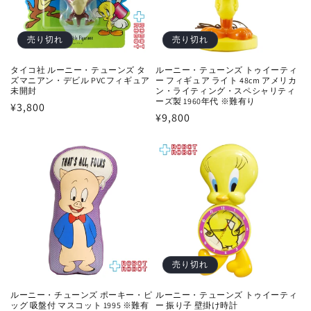
売り切れ
売り切れ
タイコ社 ルーニー・テューンズ タ
ルーニー・テューンズ トゥイーティ
ズマニアン・デビル PVCフィギュア
ー フィギュア ライト 48cm アメリカ
未開封
ン・ライティング・スペシャリティ
ーズ製 1960年代 ※難有り
通
¥3,800
通
¥9,800
常
常
価
価
格
格
売り切れ
ルーニー・チューンズ ポーキー・ピ
ルーニー・テューンズ トゥイーティ
ッグ 吸盤付 マスコット 1995 ※難有
ー 振り子 壁掛け時計