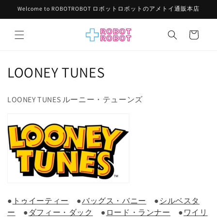
コンテ
Welcome to ROBOTROBOT ロボットロボットのアメトイ通販本店
ンツに
進む
カ
ー
ト
コ
LOONEY TUNES
レ
LOONEY TUNES ルーニー・テューンズ
ク
シ
ョ
ン
:
●
トゥイーティー
●
バッグス・バニー
●
シルベスタ
ー
●
ダフィー・ダック
●
ロード・ランナー
●
ワイリ