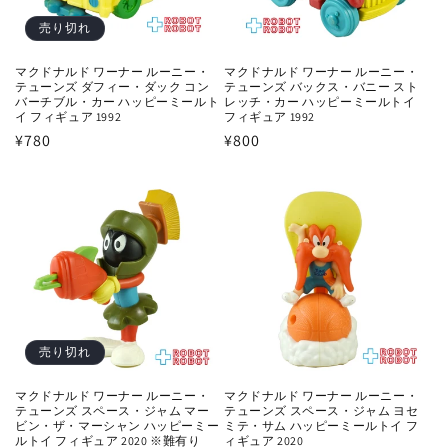
売り切れ
マクドナルド ワーナー ルーニー・
マクドナルド ワーナー ルーニー・
テューンズ ダフィー・ダック コン
テューンズ バックス・バニー スト
バーチブル・カー ハッピーミールト
レッチ・カー ハッピーミールトイ
イ フィギュア 1992
フィギュア 1992
通
¥780
通
¥800
常
常
価
価
格
格
売り切れ
マクドナルド ワーナー ルーニー・
マクドナルド ワーナー ルーニー・
テューンズ スペース・ジャム マー
テューンズ スペース・ジャム ヨセ
ビン・ザ・マーシャン ハッピーミー
ミテ・サム ハッピーミールトイ フ
ルトイ フィギュア 2020 ※難有り
ィギュア 2020