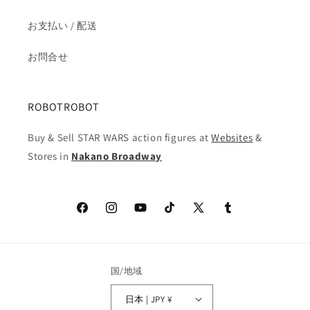
お支払い / 配送
お問合せ
ROBOTROBOT
Buy & Sell STAR WARS action figures at
Websites
&
Stores in
Nakano Broadway
Facebook
Instagram
YouTube
TikTok
X
Tumblr
(Twitter)
国/地域
日本 | JPY ¥