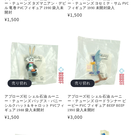
ー・テューンズ タズマニアン・デビ
ー・テューンズ ヨセミテ・サム PVC
ル 竜巻 PVCフィギュア 1990 袋入未
フィギュア 1990 未開封袋入
開封
通
¥1,500
通
¥1,500
常
常
価
価
格
格
売り切れ
売り切れ
アプローズ社 シェル石油 ルーニ
アプローズ社 シェル石油 ルーニ
ー・テューンズ バッグス・バニー
ー・テューンズ ロードランナー ビ
シルクハット& キャロット PVCフィ
ービー PVC フィギュア BEEP BEEP
ギュア 1988 袋入未開封
1990 袋入未開封
通
¥1,500
通
¥3,000
常
常
価
価