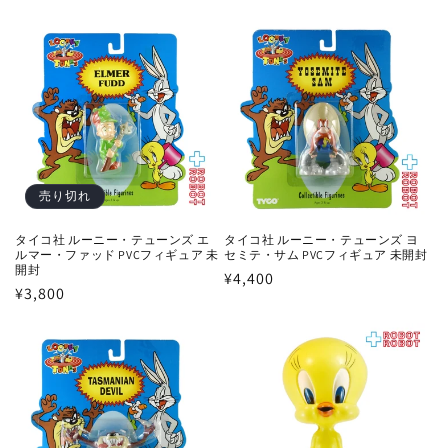
常
常
価
価
格
格
売り切れ
タイコ社 ルーニー・テューンズ エ
タイコ社 ルーニー・テューンズ ヨ
ルマー・ファッド PVCフィギュア 未
セミテ・サム PVCフィギュア 未開封
開封
通
¥4,400
通
¥3,800
常
常
価
価
格
格