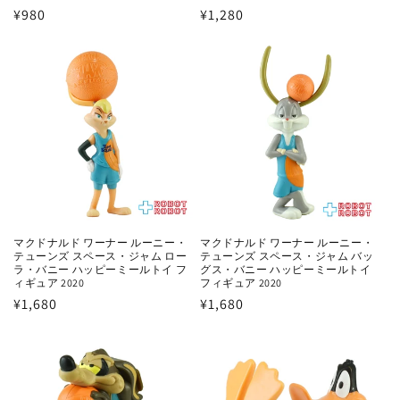
通
¥980
通
¥1,280
常
常
価
価
格
格
マクドナルド ワーナー ルーニー・
マクドナルド ワーナー ルーニー・
テューンズ スペース・ジャム ロー
テューンズ スペース・ジャム バッ
ラ・バニー ハッピーミールトイ フ
グス・バニー ハッピーミールトイ
ィギュア 2020
フィギュア 2020
通
¥1,680
通
¥1,680
常
常
価
価
格
格