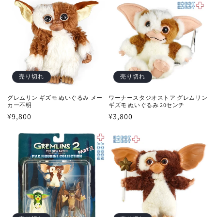
格
格
売り切れ
売り切れ
グレムリン ギズモ ぬいぐるみ メー
ワーナースタジオストア グレムリン
カー不明
ギズモ ぬいぐるみ 20センチ
通
¥9,800
通
¥3,800
常
常
価
価
格
格