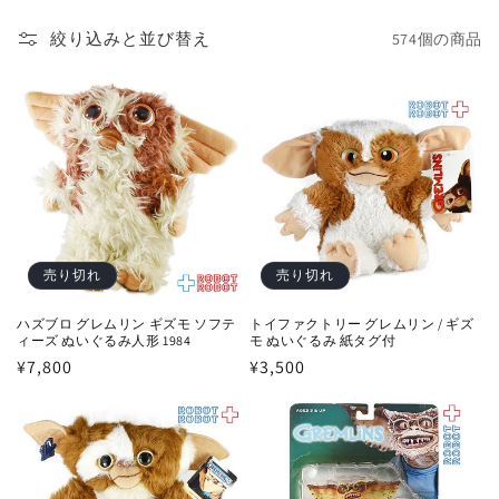
絞り込みと並び替え
574個の商品
売り切れ
売り切れ
ハズブロ グレムリン ギズモ ソフテ
トイファクトリー グレムリン / ギズ
ィーズ ぬいぐるみ人形 1984
モ ぬいぐるみ 紙タグ付
通
¥7,800
通
¥3,500
常
常
価
価
格
格