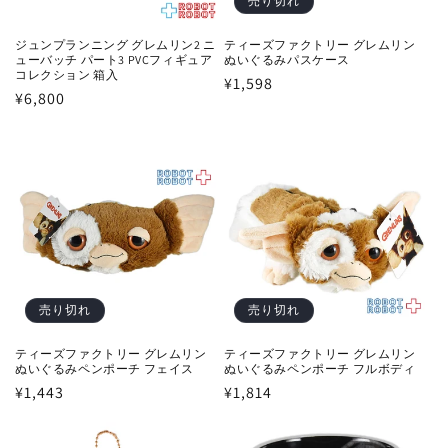
売り切れ
ジュンプランニング グレムリン2 ニ
ティーズファクトリー グレムリン
ューバッチ パート3 PVCフィギュア
ぬいぐるみパスケース
コレクション 箱入
通
¥1,598
通
¥6,800
常
常
価
価
格
格
売り切れ
売り切れ
ティーズファクトリー グレムリン
ティーズファクトリー グレムリン
ぬいぐるみペンポーチ フェイス
ぬいぐるみペンポーチ フルボディ
通
¥1,443
通
¥1,814
常
常
価
価