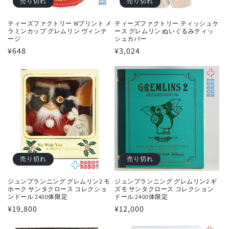
売り切れ
売り切れ
ティーズファクトリー Wプリント メ
ティーズファクトリー ティッシュケ
ラミンカップ グレムリン ヴィンテ
ース グレムリン ぬいぐるみティッ
ージ
シュカバー
通
¥648
通
¥3,024
常
常
価
価
格
格
売り切れ
売り切れ
ジュンプランニング グレムリン2 モ
ジュンプランニング グレムリン2 ギ
ホーク サンタクロース コレクショ
ズモ サンタクロース コレクション
ンドール 2400体限定
ドール 2400体限定
通
¥19,800
通
¥12,000
常
常