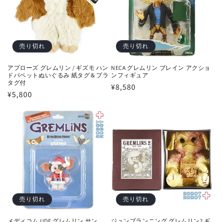
売り切れ
売り切れ
アプローズ グレムリン / ギズモ ハン
NECA グレムリン ブレイン アクショ
ドパペットぬいぐるみ 紙タグ＆プラ
ンフィギュア
タグ付
通
¥8,580
通
¥5,800
常
常
価
価
格
格
売り切れ
売り切れ
ジュンプランニング グレムリン2 ギ
メディコム UDF グレムリン サン