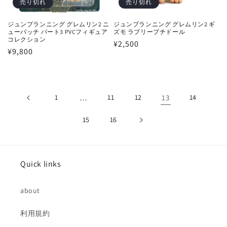
売り切れ
売り切れ
ジュンプランニング グレムリン2 ニ
ジュンプランニング グレムリン2 ギ
ューバッチ パート3 PVCフィギュア
ズモ ラブリープチドール
コレクション
通
¥2,500
通
¥9,800
常
常
価
価
格
格
1
…
11
12
13
14
15
16
Quick links
about
利用規約