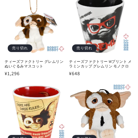
格
格
売り切れ
売り切れ
ティーズファクトリー グレムリン
ティーズファクトリー Wプリント メ
ぬいぐるみマスコット
ラミンカップ グレムリン モノクロ
通
¥1,296
通
¥648
常
常
価
価
格
格