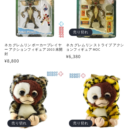
売り切れ
ネカ グレムリン ポーカープレイヤ
ネカ グレムリン ストライプ アクシ
ー アクションフィギュア 2003 未開
ョンフィギュア MOC
封
通
¥6,380
通
¥8,800
常
常
価
価
格
格
売り切れ
売り切れ