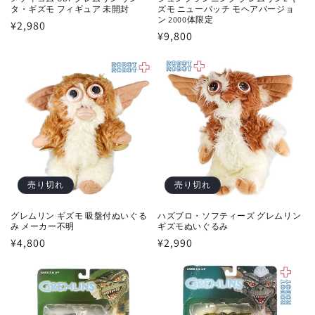
ズモ ニューバッチ モヘアバージョ
タ・ギズモ フィギュア 未開封
ン 2000体限定
通
¥2,980
通
¥9,800
常
常
価
価
格
格
売り切れ
売り切れ
グレムリン ギズモ 吸盤付ぬいぐる
ハズブロ・ソフティーズ グレムリン
み メーカー不明
ギズモぬいぐるみ
通
¥4,800
通
¥2,990
常
常
価
価
格
格