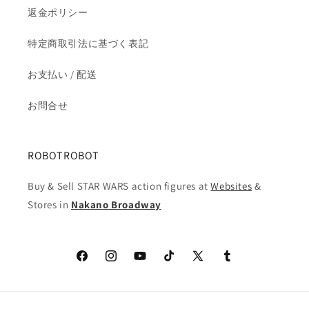
返金ポリシー
特定商取引法に基づく表記
お支払い / 配送
お問合せ
ROBOTROBOT
Buy & Sell STAR WARS action figures at
Websites
&
Stores in
Nakano Broadway
Facebook
Instagram
YouTube
TikTok
X
Tumblr
(Twitter)