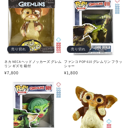
価
価
格
格
売り切れ
売り切れ
ファンコ POP 610 グレムリン フラッ
ネカ NECA ヘッドノッカーズ グレム
シャー
リン ギズモ 箱付
通
¥1,800
通
¥7,800
常
常
価
価
格
格