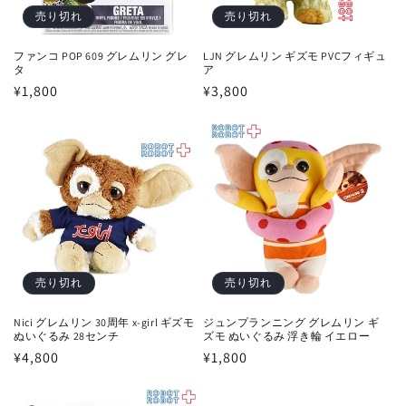
売り切れ
売り切れ
ファンコ POP 609 グレムリン グレ
LJN グレムリン ギズモ PVCフィギュ
タ
ア
通
¥1,800
通
¥3,800
常
常
価
価
格
格
売り切れ
売り切れ
Nici グレムリン 30周年 x-girl ギズモ
ジュンプランニング グレムリン ギ
ぬいぐるみ 28センチ
ズモ ぬいぐるみ 浮き輪 イエロー
通
¥4,800
通
¥1,800
常
常
価
価