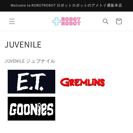
コンテ
Welcome to ROBOTROBOT ロボットロボットのアメトイ通販本店
ンツに
進む
カ
ー
ト
コ
JUVENILE
レ
JUVENILE ジュブナイル
ク
シ
ョ
ン
: