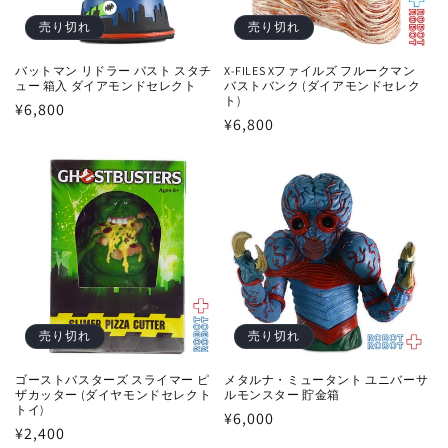
売り切れ
売り切れ
バットマン リドラー バスト スタチ
X-FILES Xファイルズ フルークマン
ュー 箱入 ダイアモンドセレクト
バストバンク (ダイアモンドセレク
ト)
通
¥6,800
通
¥6,800
常
常
価
価
格
格
売り切れ
売り切れ
ゴーストバスターズ スライマー ピ
メタルナ・ミュータント ユニバーサ
ザカッター (ダイヤモンドセレクト
ルモンスター 貯金箱
トイ)
通
¥6,000
通
¥2,400
常