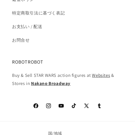
特定商取引法に基づく表記
お支払い / 配送
お問合せ
ROBOTROBOT
Buy & Sell STAR WARS action figures at
Websites
&
Stores in
Nakano Broadway
Facebook
Instagram
YouTube
TikTok
X
Tumblr
(Twitter)
国/地域