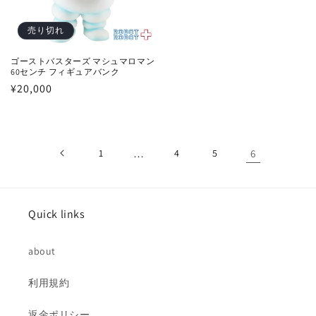
売り切れ
ゴーストバスターズ マシュマロマン
60センチ フィギュアバンク
通
¥20,000
常
価
格
1
…
4
5
6
Quick links
about
利用規約
返金ポリシー