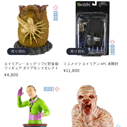
価
価
格
格
売り切れ
売り切れ
エイリアン・エッグ ソフビ貯金箱
ミニメイツ エイリアン APC 未開封
フィギュア ダイアモンドセレクト
通
¥11,800
通
¥4,800
常
常
価
価
格
格