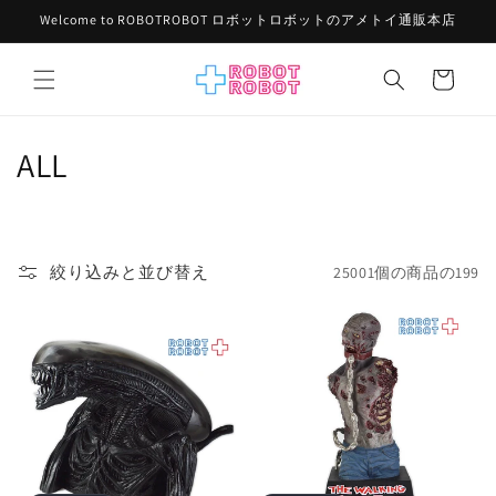
コンテ
Welcome to ROBOTROBOT ロボットロボットのアメトイ通販本店
ンツに
進む
カ
ー
ト
コ
ALL
レ
ク
絞り込みと並び替え
25001個の商品の199
シ
ョ
ン
: