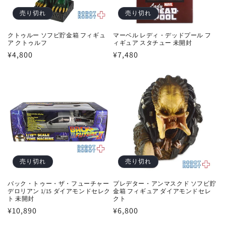
売り切れ
売り切れ
クトゥルー ソフビ貯金箱 フィギュ
マーベル レディ・デッドプール フ
ア クトゥルフ
ィギュア スタチュー 未開封
通
¥4,800
通
¥7,480
常
常
価
価
格
格
売り切れ
売り切れ
バック・トゥー・ザ・フューチャー
プレデター・アンマスクド ソフビ貯
デロリアン 1/15 ダイアモンドセレク
金箱 フィギュア ダイアモンドセレ
ト 未開封
クト
通
¥10,890
通
¥6,800
常
常