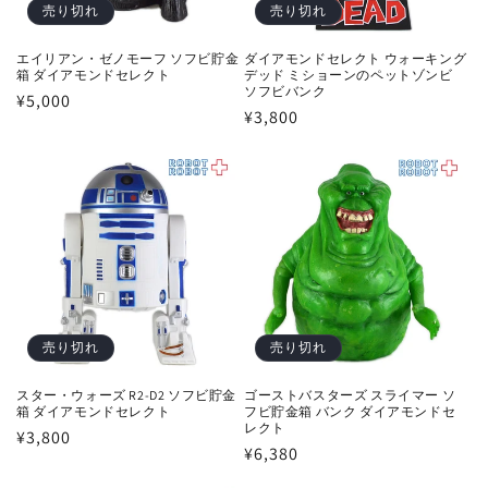
売り切れ
売り切れ
エイリアン・ゼノモーフ ソフビ貯金
ダイアモンドセレクト ウォーキング
箱 ダイアモンドセレクト
デッド ミショーンのペットゾンビ
ソフビバンク
通
¥5,000
通
¥3,800
常
常
価
価
格
格
売り切れ
売り切れ
スター・ウォーズ R2-D2 ソフビ貯金
ゴーストバスターズ スライマー ソ
箱 ダイアモンドセレクト
フビ貯金箱 バンク ダイアモンドセ
レクト
通
¥3,800
通
¥6,380
常
常