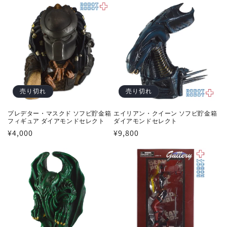
価
価
格
格
売り切れ
売り切れ
プレデター・マスクド ソフビ貯金箱
エイリアン・クイーン ソフビ貯金箱
フィギュア ダイアモンドセレクト
ダイアモンドセレクト
通
¥4,000
通
¥9,800
常
常
価
価
格
格