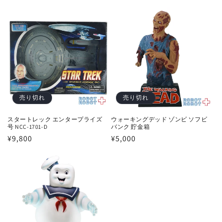
常
価
価
格
格
売り切れ
売り切れ
スタートレック エンタープライズ
ウォーキングデッド ゾンビ ソフビ
号 NCC-1701-D
バンク 貯金箱
通
¥9,800
通
¥5,000
常
常
価
価
格
格